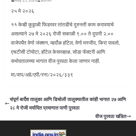
May 25, 2026
admin
२५ मे २०२६
११ केव्ही कुठ्ठाळी फिडरवर तांतडीचे दुरुस्ती काम करावयाचे
असल्याने २७ मे २०२६ रोजी सकाळी ९.०० ते दुपारी २.००
वाजेपर्यंत वेर्णा जंक्शन, म्हर्दोळ हॉटेल, वेर्णा मस्जीद, किरा पावलो,
एचटीसी टोयोटा, हॉटेल केसरव्हाळ, सोडा फॅक्टरी आणि
सभोवतालच्या भागात वीज पुरवठा केला जाणार नाही.
मा/वाप/अहे/एपी/रना/२०२६/३३९
संपूर्ण बार्देश तालुका आणि डिचोली तालुक्यातील कांही भागात २७ आणि
२८ मे रोजी मर्यादित प्रमाणात पाणी पुरवठा
वीज पुरवठा खंडित