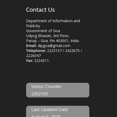
Contact Us
Department of Information and
Publicity
Government of Goa
Udyog Bhavan, 3rd Floor,
Panaji – Goa. Pin 403001, India.
Email:
dipgoa@gmail.com
Telephone:
2223157 / 2422675 /
2226047
Fax:
2224211.
Visitor Counter
2262103
Last Updated Date
August 5, 2026