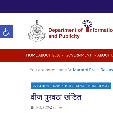
Skip
to
content
Open toolbar
HOME
ABOUT GOA
GOVERNMENT
ABOUT 
You are here:
Home
Marathi Press Relea
LATEST NEWS
MARATHI PRESS RELEASE
PRESS RELEASES
वीज पुरवठा खंडित
July 2, 2026
admin