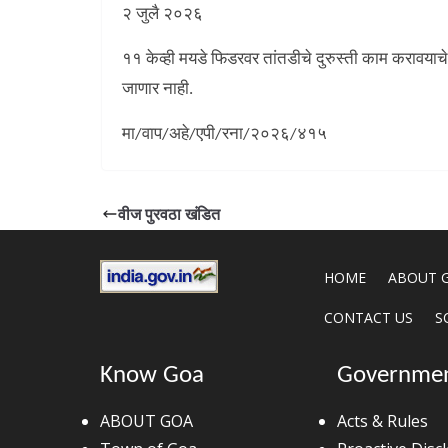
२ जुलै २०२६
११ केव्ही मयडे फिडरवर तांतडीचे दुरुस्ती काम करावया
जाणार नाही.
मा/वाप/अहे/एपी/रना/२०२६/४१५
वीज पुरवठा खंडित
HOME
ABOUT 
CONTACT US
S
Know Goa
Governme
ABOUT GOA
Acts & Rules