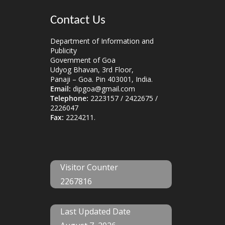
Contact Us
Department of Information and
Publicity
Government of Goa
Udyog Bhavan, 3rd Floor,
Panaji – Goa. Pin 403001, India.
Email:
dipgoa@gmail.com
Telephone:
2223157 / 2422675 /
2226047
Fax:
2224211.
Visitor Counter
2267816
Last Updated Date