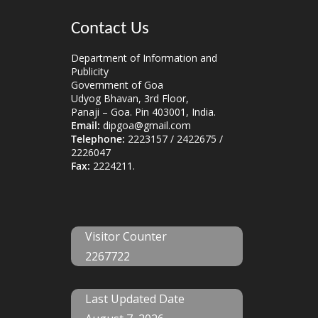
Contact Us
Department of Information and
Publicity
Government of Goa
Udyog Bhavan, 3rd Floor,
Panaji – Goa. Pin 403001, India.
Email:
dipgoa@gmail.com
Telephone:
2223157 / 2422675 /
2226047
Fax:
2224211.
Visitor Counter
2267722
Last Updated Date