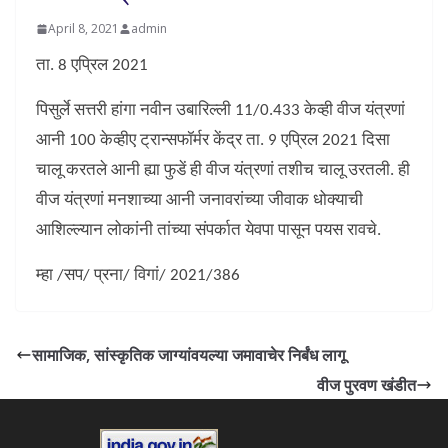
April 8, 2021
admin
ता. 8 एप्रिल 2021
पिसुर्ले सत्तरी हांगा नवीन उबारिल्ली 11/0.433 केव्ही वीज यंत्रणां
आनी 100 केव्हीए ट्रान्सफॉर्मर केंद्र ता. 9 एप्रिल 2021 दिसा
चालू करतले आनी ह्या फुडें ही वीज यंत्रणां तशीच चालू उरतली. ही
वीज यंत्रणां मनशाच्या आनी जनावरांच्या जीवाक धोक्याची
आशिल्ल्यान लोकांनी तांच्या संपर्कात येवपा पासून पयस रावचे.
म्हा /सप/ प्रना/ विगां/ 2021/386
सामाजिक, सांस्कृतिक जाग्यांवयल्या जमावाचेर निर्बंध लागू
वीज पुरवण खंडीत