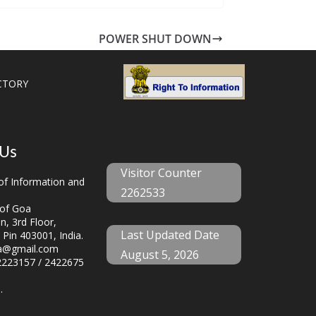
POWER SHUT DOWN
CTORY
 Us
Visitor Counter
f Information and
2262533
of Goa
, 3rd Floor,
Last Updated Date
 Pin 403001, India.
a@gmail.com
August 5, 2026
223157 / 2422675
.