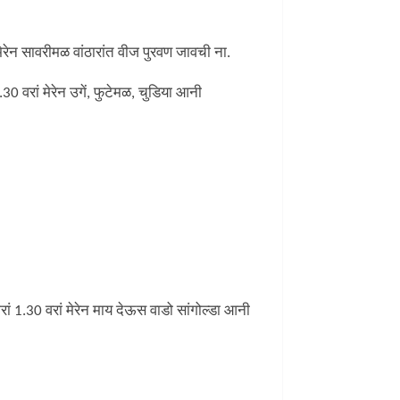
ेरेन सावरीमळ वांठारांत वीज पुरवण जावची ना.
0 वरां मेरेन उगें, फुटेमळ, चुडिया आनी
ं 1.30 वरां मेरेन माय देऊस वाडो सांगोल्डा आनी