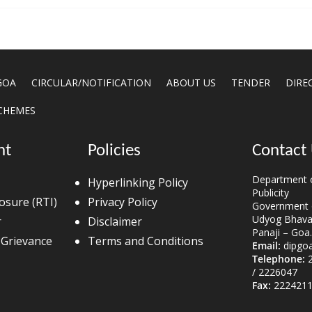
GOA
CIRCULAR/NOTIFICATION
ABOUT US
TENDER
DIRE
CHEMES
nt
Policies
Contact
Department o
Hyperlinking Policy
Publicity
losure (RTI)
Privacy Policy
Government 
Udyog Bhavan
r
Disclaimer
Panaji – Goa.
 Grievance
Terms and Conditions
Email:
dipgo
Telephone:
2
/ 2226047
Fax:
2224211