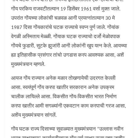
गोंय परकिय राजवटीतल्यान 19 डिसेंबर 1961 वर्सा मुक्त जाले.
उपरांत गोंयच्या लोकांची चळवळ आनी प्रयत्नांतल्यान 30 मे
1987 दिसा गोंयकारांचे घटक राज्याचे स्वप्न पुर्ण जाले. गोंयांक
वेगळी अस्मिताय मेळ्ळी. गोंयाक घटक राज्याचो दर्जो मेळोवपाक
गोंयचे फुडारी, सुटके झुजांरी आनी लोकांनी खुप यत्न केले. आयच्या
ह्या इतिहासीक प्रसंगार तांचो उगडास करप आवश्यक आसा, अशें
मुख्यमंत्र्यान म्हणले.
आयज गोंय राज्यान अनेक मळार तोखणायेची उदरगत केल्ली
आसा. स्वयंपूर्ण गोंय करपा खातीर सरकारान अनेक उपक्रम
चालीक लायिल्ले आसा. विकसीत गोंय-विकसीत भारत निर्माण
करपा खातीर आमी सगळ्यांनी एकवटान काम करपाची गरज आसा,
अशेंय मुख्यमंत्र्यान सांगलें.
गोंय घटक राज्य दिसाच्या सुवाळ्यात मुख्यमंत्र्यान “उल्लास नवीन