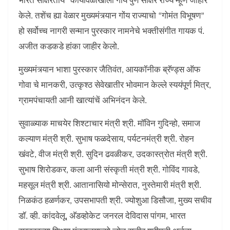
भारत साक्षरताय” कार्यावळीखाला गोंय पुर्ण साक्षर राज्य म्हूण जाहीर
केले. तशेंच ह्या वेळार मुख्यमंत्र्यान गोंय राज्याचो “गोमंत विभूषण”
हो सर्वोच्च नागरी सन्मान पुरस्कार नामनेचे भक्तीसंगीत गायक पं.
अजीत कडकडे हांका जाहीर केलो.
मुख्यमंत्र्यान भाशा पुरस्कार जैतिवंत, आयकॉनीक ब्रॅण्ड्स ऑफ
गोवा चे मानकरी, उत्कृश्ठ सेवेखातीर भोवमान केल्ले स्ययंपूर्ण मित्र,
ग्रामपंचायती आनी खात्यांचें अभिनंदन केले.
सुवाळ्याक माचयेर शिश्टाचार मंत्री श्री. मॉविन गुदिन्हो, समाज
कल्याण मंत्री श्री. सुभाष फळदेसाय, पर्यटनमंत्री श्री. रोहन
खंवटे, वीज मंत्री श्री. सुदिन ढवळीकर, उदकास्त्रोत मंत्री श्री.
सुभाष शिरोडकर, कला आनी संस्कृती मंत्री श्री. गोविंद गावडे,
महसूल मंत्री श्री. आतानासियो मोन्सेरात, नुस्तेमारी मंत्री श्री.
निळकंठ हळर्णकर, उपसभापती श्री. ज्योशुआ डिसौजा, मुख्य सचीव
डॉ. व्ही. कांदवेलू, अ‍ॅडव्होकेट जनरल देविदास पांगम, भारत