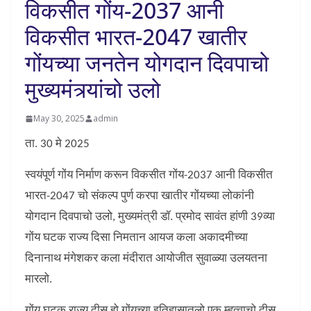
विकसीत गोंय-2037 आनी
विकसीत भारत-2047 खातीर
गोंयच्या जनतेन योगदान दिवपाचो
मुख्यमंत्र्यांचो उलो
May 30, 2025
admin
ता. 30 मे 2025
स्वयंपूर्ण गोंय निर्माण करून विकसीत गोंय-2037 आनी विकसीत
भारत-2047 चो संकल्प पुर्ण करपा खातीर गोंयच्या लोकांनी
योगदान दिवपाचो उलो, मुख्यमंत्री डॉ. प्रमोद सावंत हांणी 39व्या
गोंय घटक राज्य दिसा निमतान आयज कला अकादमीच्या
दिनानाथ मंगेशकर कला मंदीरात आयोजीत सुवाळ्या उलयतना
मारलो.
गोंय घटक राज्य दीस हो गोंयच्या इतिहासातलो एक म्हत्वाचो दीस.