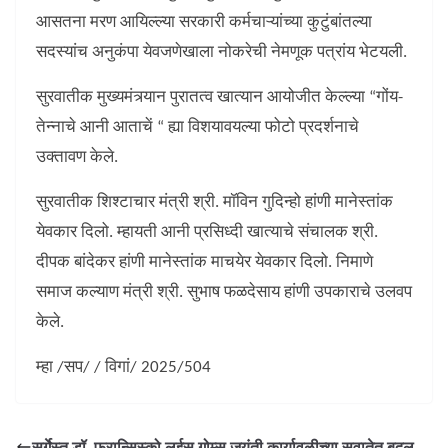
आसतना मरण आयिल्ल्या सरकारी कर्मचाऱ्यांच्या कुटुंबांतल्या
सदस्यांच अनुकंपा येवजणेखाला नोकरेची नेमणूक पत्रांय भेटयली.
सुरवातीक मुख्यमंत्र्यान पुरातत्व खात्यान आयोजीत केल्ल्या “गोंय-
तेन्नाचे आनी आताचें “ ह्या विशयावयल्या फोटो प्रदर्शनाचे
उक्तावण केले.
सुरवातीक शिश्टाचार मंत्री श्री. मॉविन गुदिन्हो हांणी मानेस्तांक
येवकार दिलो. म्हायती आनी प्रसिध्दी खात्याचे संचालक श्री.
दीपक बांदेकर हांणी मानेस्तांक माचयेर येवकार दिलो. निमाणे
समाज कल्याण मंत्री श्री. सुभाष फळदेसाय हांणी उपकाराचे उलवप
केले.
म्हा /सप/ / विगां/ 2025/504
सर्गेस्त डॉ. फ्रान्सिस्को लुईस गोम्स जयंती कार्यावळीच्या सुवातेत बदल