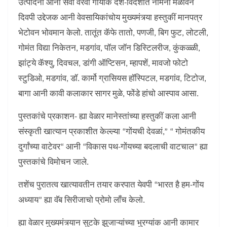
उत्पादनां आनी सेवा वरवीं गोंयांक देश-विदेशांत नामना मेळोवन
दिवपी उद्देजक आनी वेवसायिकांचोय मुख्यमंत्र्या हस्तुकीं मानपत्र
भेटोवन भोवमान केलो. तातूंत कॅफे तातो, पणजी, बिग फुट, लोटली,
गोमंत विद्या निकेतन, मडगांव, पॉल जॉन डिस्टिलरीज, कुंकळ्ळी,
झांट्ये कॅश्यु, दिवचल, डांगी ऑप्टिसन, म्हापशें, मावजो फोटो
स्टुडिओ, मडगांव, डॉ. कार्मो ग्रासियस हॉस्पिटल, मडगांव, टिटोज,
बागा आनी कावी कलाकार सागर मुळे, फोंडे हांचो आस्पाव आसा.
पुस्तकांचे प्रकाशन- ह्या वेळार मानेस्तांच्या हस्तुकीं कला आनी
संस्कृती खात्यान प्रकाशीत केल्ल्या “गोंयची देवळां,” “ गोमंतकीय
दुर्गांच्या वाटेवर“ आनी “विकास पथ-गोंयच्या बदलाची वाटचाल” ह्या
पुस्तकांचे विमोचन जाले.
तशेंच पुरातत्व खात्यावतीन तयार करपात येवपी “भारत है हम-गोंय
अध्याय” ह्या वॅब सिरीजाचो प्रोमो लाँच केलो.
ह्या वेळार मुख्यमंत्र्यान सुटके झुजाऱ्यांच्या भुरग्यांक आनी कामार