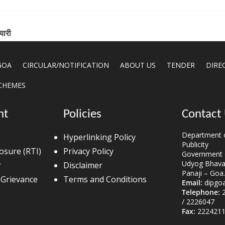
यारी
GOA
CIRCULAR/NOTIFICATION
ABOUT US
TENDER
DIRE
CHEMES
nt
Policies
Contact
Department o
Hyperlinking Policy
Publicity
losure (RTI)
Privacy Policy
Government 
Udyog Bhavan
r
Disclaimer
Panaji – Goa.
 Grievance
Terms and Conditions
Email:
dipgo
Telephone:
2
/ 2226047
Fax:
2224211