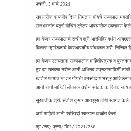
पणजी, 3 मार्च 2021
संवसारीक वन्यजीव दिसा निमतान गोंयचें राज्यपाल भगतसिंग
राजभवनांत बर्ड्स वॉचिंग ट्रेलर औपचारीक उक्तावण केले.
ह्या वेळार राज्यपालाचे सचीव श्री.आरमिहिर वर्धन आयएएस
विकास म्हामंडळाचे वेवस्थापकीय संचालक श्री. निखिल द
ह्या वेळार उलयताना राज्यपालान माहितीपत्रक व पुस्तकाचो
टूर ह्या सारक्या नवीन आनी अभिनव उप्रक्रमाविशीं तांची प
खातीर फामात ना तर गोंयची वनसंपदाय भरपूर आशिल्ल्याची 
आनी हाची माहिती लोकांक तशेंच पर्यटकांक दिवंक जाय ह्या
सुरवातीक श्री. संतोश कुमार आयएएस हांणी स्वागत केले, श
अशें माहिती आनी प्रसिध्दी खात्यान कळीत केलां.
म्हा /सप/ प्रना/ बिभ / 2021/258