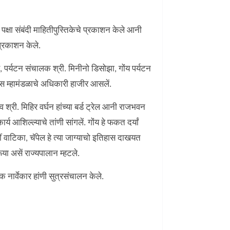
क्षा संबंदी माहितीपुस्तिकेचे प्रकाशन केले आनी
प्रकाशन केले.
, पर्यटन संचालक श्री. मिनीनो डिसोझा, गोंय पर्यटन
स म्हामंडळाचे अधिकारी हाजीर आसलें.
श्री. मिहिर वर्घन हांच्या बर्ड ट्रेल आनी राजभवन
 आशिल्ल्याचे तांणी सांगलें. गोंय हे फकत दर्यां
 वाटिका, चॅपेल हे त्या जाग्याचो इतिहास दाखयत
या असें राज्यपालान म्हटले.
 नार्वेकार हांणी सुत्रसंचालन केले.