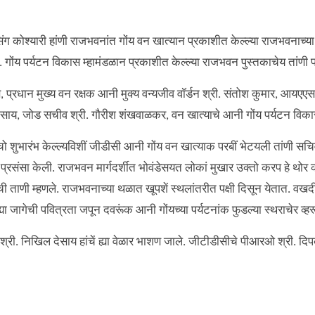
 कोश्यारी हांणी राजभवनांत गोंय वन खात्यान प्रकाशीत केल्ल्या राजभवनाच्या प
 गोंय पर्यटन विकास म्हामंडळान प्रकाशीत केल्ल्या राजभवन पुस्तकाचेय तांणी 
, प्रधान मुख्य वन रक्षक आनी मुक्य वन्यजीव वॉर्डन श्री. संतोश कुमार, आयएएस
ेसाय, जोड सचीव श्री. गौरीश शंखवाळकर, वन खात्याचे आनी गोंय पर्यटन विका
 शुभारंभ केल्ल्यविशीं जीडीसी आनी गोंय वन खात्याक परबीं भेटयली तांणी सचिव 
्रसंसा केली. राजभवन मार्गदर्शीत भोवंडेसयत लोकां मुखार उक्तो करप हे थोर कार्य
ताणी म्हणले. राजभवनाच्या थळात खूपशें स्थलांतरीत पक्षी दिसून येतात. वखदीं
 जागेची पवित्रता जपून दवरूंक आनी गोंयच्या पर्यटनांक फुडल्या स्थराचेर व्हरू
्री. निखिल देसाय हांचें ह्या वेळार भाशण जाले. जीटीडीसीचे पीआरओ श्री. दिपक