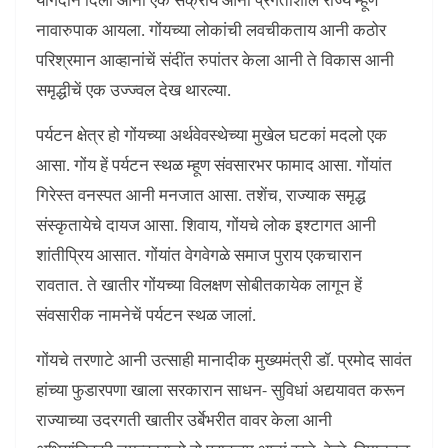
योगदान दिलां आनी एक सक्रीय आनी प्रगतीशील राज्य म्हूण
नावारुपाक आयला. गोंयच्या लोकांची लवचीकताय आनी कठोर
परिश्रमान आव्हानांचें संदींत रुपांतर केला आनी ते विकास आनी
समृद्धीचें एक उज्ज्वल देख थारल्या.
पर्यटन क्षेत्र हो गोंयच्या अर्थवेवस्थेच्या मुखेल घटकां मदलो एक
आसा. गोंय हें पर्यटन स्थळ म्हूण संवसारभर फामाद आसा. गोंयांत
गिरेस्त वनस्पत आनी मनजात आसा. तशेंच, राज्याक समृद्ध
संस्कृतायेचे दायज आसा. शिवाय, गोंयचे लोक इश्टागत आनी
शांतीप्रिय आसात. गोंयांत वेगवेगळे समाज पुराय एकचारान
रावतात. ते खातीर गोंयच्या विलक्षण सोबीतकायेक लागून हें
संवसारीक नामनेचें पर्यटन स्थळ जालां.
गोंयचे तरणाटे आनी उत्साही मानादीक मुख्यमंत्री डॉ. प्रमोद सावंत
हांच्या फुडारपणा खाला सरकारान साधन- सुविधां अद्ययावत करून
राज्याच्या उदरगती खातीर उर्बेभरीत वावर केला आनी