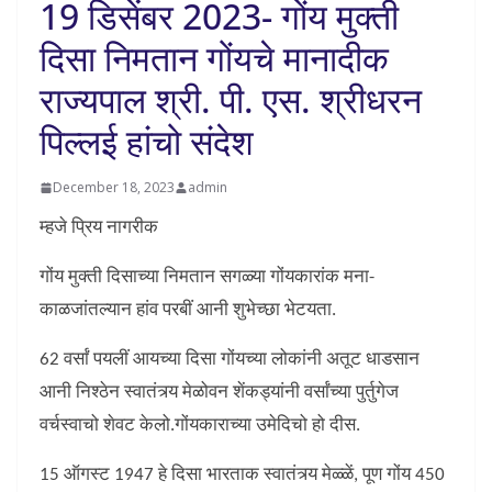
19 डिसेंबर 2023- गोंय मुक्ती
दिसा निमतान गोंयचे मानादीक
राज्यपाल श्री. पी. एस. श्रीधरन
पिल्लई हांचो संदेश
December 18, 2023
admin
म्हजे प्रिय नागरीक
गोंय मुक्ती दिसाच्या निमतान सगळ्या गोंयकारांक मना-
काळजांतल्यान हांव परबीं आनी शुभेच्छा भेटयता.
62 वर्सां पयलीं आयच्या दिसा गोंयच्या लोकांनी अतूट धाडसान
आनी निश्ठेन स्वातंत्र्य मेळोवन शेंकड्यांनी वर्सांच्या पुर्तुगेज
वर्चस्वाचो शेवट केलो.गोंयकाराच्या उमेदिचो हो दीस.
15 ऑगस्ट 1947 हे दिसा भारताक स्वातंत्र्य मेळ्ळें, पूण गोंय 450