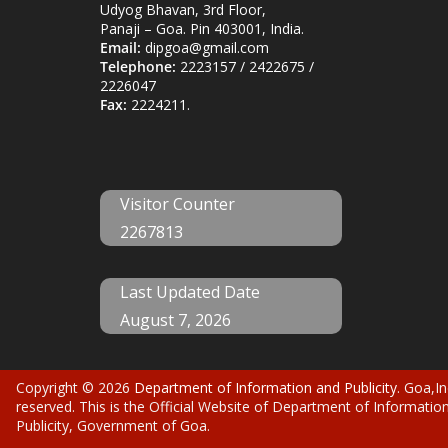
Udyog Bhavan, 3rd Floor,
Panaji – Goa. Pin 403001, India.
Email:
dipgoa@gmail.com
Telephone:
2223157 / 2422675 /
2226047
Fax:
2224211.
Visitor Counter
2267813
Last Updated Date
August 7, 2026
Copyright © 2026
Department of Information and Publicity
. Goa,In
reserved. This is the Official Website of Department of Informatio
Publicity, Government of Goa.