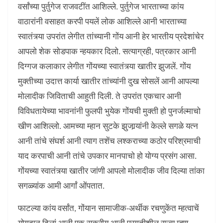
वर्सांच्या पुर्तुगेज राजवटींत आशिल्ले. पुर्तुगेज भारताच्या कांय
वाठारांनी वसाहत करपी पयलें लोक आशिल्ले आनी भारताच्या
स्वातंत्र्या उपरांत लेगीत तांच्यानी गोंय आनी हेर भारतीय प्रदेशांचेर
आपलो शेक सोडपाक न्हयकार दिलो. सत्याग्रही, पत्रकार आनी
दिग्गज कलाकार लेगीत गोंयच्या स्वातंत्र्या खातीर झुजलें. गोंय
मुक्तीच्या उदात्त कार्या खातीर तांच्यांनी दुख सोसलें आनी आपल्या
मोलादीक जिविताची आहुती दिली. ते उपरांत एकचार आनी
विविधतायेच्या भावनांनी फुलपी भुयेक गोंयची मुक्ती हो पुनर्जल्माचो
खीण आशिल्लो. आमच्या म्हान सुटके झुजार्‍यांनी केल्ले सगळे यत्न
आनी तांचे संघर्श आनी त्याग तशेंच लश्कराच्या कठोर परिश्रमाची
याद करपाची आनी तांचे उपकार मानपाचो हो योग्य प्रसंग आसा.
गोंयच्या स्वातंत्र्या खातीर जांणी आपलो मोलादीक जीव दिल्या तांका
सगळ्यांक आमी आर्गां ओंपतात.
फाटल्या कांय वर्सांत, गोंयान सामाजीक-अर्थीक रचणुकेंत म्हत्वाचें