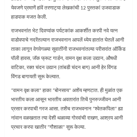
येवजणे प्रमाणें हांवें तरणाट्या लेखकांची 12 पुस्तकां उजवाडाक
हाडपाक मजत केली.
राजभवनांत भेट दिवप्यांक पर्यटकांक आकर्शीत करपी नवे यत्न
वाडोवपाचे नदरेंतल्यान राजभवनान आपलें ध्येय हातांत घेतलें आनी
ताका लागून वेगवेगळ्या सुवातींनी राजभवनांतल्या परीसरांत ऑर्किड
पॉली हावस, जॅक फ्रूट गार्डन, वामन वृक्ष कला उद्यान, औषधी
वाटिका, रक्त चंदन उद्यान (तांबडी चंदन बाग) आनी हेर विंगड
विंगड बागायती सुरू केल्यात.
“वामन वृक्ष कला” हाका “बोनसाय” अशेंय म्हणटात. ही मुळांत एक
भारतीय कला आसून भारतीय अवतारांत तिचें पुनरुज्जीवन आनी
प्रसार करपाची गरज आसा. तशेंच राजभवनान “श्वेतकपिला” ह्या
नांवान वळखतात त्या देशी थळाव्या गोरवांची राखण, आश्रय आनी
प्रचार करपा खातीर “गौशाळा” सुरू केल्या.