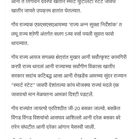
आनी तें तिगोवन दवरपा खातीर स्मार्ट युटिलिटी स्टेट जावपा
खातीर जायते उपक्रम हातांत घेतल्यात.
गोंय राज्याक एफएसएसएआयच्या ‘राज्य अन्न सुरक्षा निर्देशांक’ त
लघू राज्य श्रेणी अंतर्गत सलग 5व्या वर्सा पयली सुवात फावो
थारल्यात.
गोंय राज्य आयज सगळ्या क्षेत्रांत मुखार आनी सर्वोत्कृश्ट कामगिरी
करपी राज्य थारलां आनी राज्याच्या सर्वांगीण विकासा खातीर
सरकार सदांच कटिबद्ध आसा आनी रोखडेंच आमच्या सुंदर राज्यान
“स्मार्ट स्टेट” जावपी देशांतल्या कांय मोजक्या राज्यां मदले एक
जावपाचो मान मेळयतना आमकां दिश्टी पडटलें.
गोंय राज्यांत जायत्यो प्रतिश्ठीत जी-20 बसका जाल्यो. बसकेंत
विंगड विंगड विशयांचो आसपाव आशिल्लो आनी दरेक बसका बरे
तरेन संघटीत आनी दरेका आंगान येसस्वी जाली.