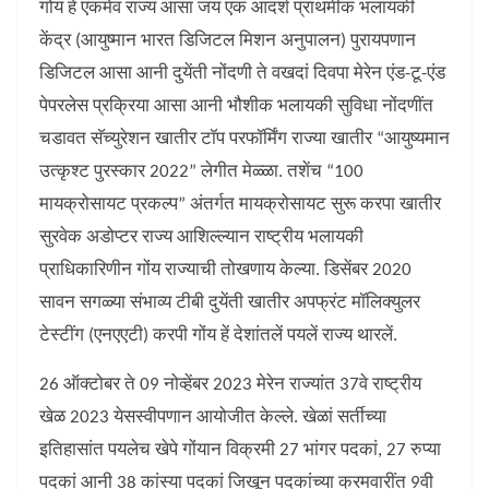
गोंय हें एकमेव राज्य आसा जंय एक आदर्श प्राथमीक भलायकी
केंद्र (आयुष्मान भारत डिजिटल मिशन अनुपालन) पुरायपणान
डिजिटल आसा आनी दुयेंती नोंदणी ते वखदां दिवपा मेरेन एंड-टू-एंड
पेपरलेस प्रक्रिया आसा आनी भौशीक भलायकी सुविधा नोंदणींत
चडावत सॅच्युरेशन खातीर टॉप परफॉर्मिंग राज्या खातीर “आयुष्यमान
उत्कृश्ट पुरस्कार 2022” लेगीत मेळ्ळा. तशेंच “100
मायक्रोसायट प्रकल्प” अंतर्गत मायक्रोसायट सुरू करपा खातीर
सुरवेक अडोप्टर राज्य आशिल्ल्यान राष्ट्रीय भलायकी
प्राधिकारिणीन गोंय राज्याची तोखणाय केल्या. डिसेंबर 2020
सावन सगळ्या संभाव्य टीबी दुयेंती खातीर अपफ्रंट मॉलिक्युलर
टेस्टींग (एनएएटी) करपी गोंय हें देशांतलें पयलें राज्य थारलें.
26 ऑक्टोबर ते 09 नोव्हेंबर 2023 मेरेन राज्यांत 37वे राष्ट्रीय
खेळ 2023 येसस्वीपणान आयोजीत केल्ले. खेळां सर्तीच्या
इतिहासांत पयलेच खेपे गोंयान विक्रमी 27 भांगर पदकां, 27 रुप्या
पदकां आनी 38 कांस्या पदकां जिखून पदकांच्या क्रमवारींत 9वी