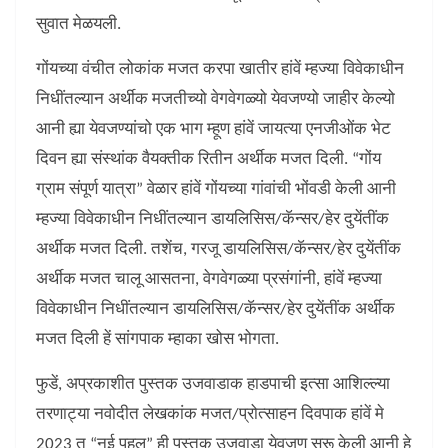
सुवात मेळयली.
गोंयच्या वंचीत लोकांक मजत करपा खातीर हांवें म्हज्या विवेकाधीन
निधींतल्यान अर्थीक मजतीच्यो वेगवेगळ्यो येवजण्यो जाहीर केल्यो
आनी ह्या येवजण्यांचो एक भाग म्हूण हांवें जायत्या एनजीओंक भेट
दिवन ह्या संस्थांक वैयक्तीक रितीन अर्थीक मजत दिली. “गोंय
ग्राम संपूर्ण यात्रा” वेळार हांवें गोंयच्या गांवांची भोंवडी केली आनी
म्हज्या विवेकाधीन निधींतल्यान डायलिसिस/कॅन्सर/हेर दुयेंतींक
अर्थीक मजत दिली. तशेंच, गरजू डायलिसिस/कॅन्सर/हेर दुयेंतींक
अर्थीक मजत चालू आसतना, वेगवेगळ्या प्रसंगांनी, हांवें म्हज्या
विवेकाधीन निधींतल्यान डायलिसिस/कॅन्सर/हेर दुयेंतींक अर्थीक
मजत दिली हें सांगपाक म्हाका खोस भोगता.
फुडें, अप्रकाशीत पुस्तक उजवाडाक हाडपाची इत्सा आशिल्ल्या
तरणाट्या नवोदीत लेखकांक मजत/प्रोत्साहन दिवपाक हांवें मे
2023 त “नई पहल” ही पुस्तक उजवाडा येवजण सुरू केली आनी हे