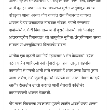
अभियांत्रिकी चमत्काराचो हो पराक्रम आतां रस्ते, रेल्वे, विमानतळ
आनी पूल ह्या रुपान आमच्या राज्याच्या मुखेल कर्तुबांतूय उंचेल्या
पांवड्यार आसा. आयज गोंय राज्यांत दोन विमानतळ कार्यरत
आसात हें हांव उजवाडाक हाडपाक सोदतां. पयलो म्हणल्यार
दाबोळीचो दाबोळी विमानतळ आनी दुसरो मोपाचो नवो “मनोहर
आंतरराष्ट्रीय विमानतळ” जो आधुनीक सुविधा/तंत्रगिन्याना सयत
शाश्वत साधनसुविधांच्या विशयाचेर बांदला.
आनीक एक व्हडली कामगिरी म्हणल्यार 8 लेन केबलाचो, दरेक
वटेन 4 लेन आशिल्लो नवो जुंवारी पूल. हाका लागून वाहनांक
काणकोण ते पणजी आनी ताचे उरफाटें हें अंतर उण्या वेळांत पुराय
जाता. तशेंच, नवो जुवारी पुलाचो उरिल्लो भाग आतां नेमान येरादारी
खातीर रोखडोच उक्तो करतले आनी येरादारी कोंडीचेर
कायमस्वरुपी थाकाय मेळटळी.
गोंय राज्य पिवपाच्या उदकाच्या पुरवणे खातीर आदर्श राज्य थारलां