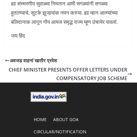
ह्या संस्मरणीय सुवाळ्या निमतान आमी सगळ्यांनी सगळ्या
हुतात्म्याचे, सुटके झुजार्‍यांक नमन करुया. ह्या म्हान आत्म्यांच्या
बलिदानाक लागून गोंय आयज समृद्ध राज्य म्हूण उंचायेर पावलां.
जय हिंद
अवजड वाहनां खातीर प्रवेश
CHIEF MINISTER PRESENTS OFFER LETTERS UNDER
COMPENSATORY JOB SCHEME
HOME
ABOUT GOA
CIRCULAR/NOTIFICATION