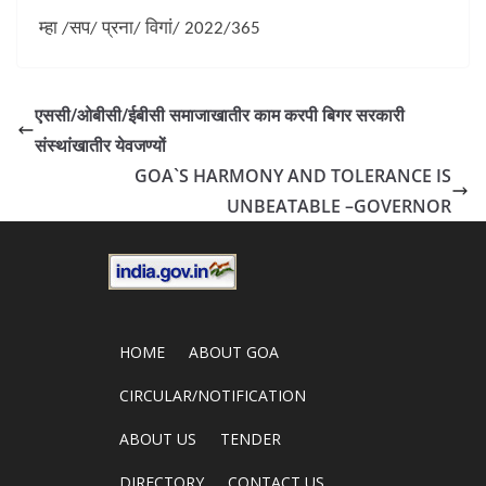
म्हा /सप/ प्रना/ विगां/ 2022/365
एससी/ओबीसी/ईबीसी समाजाखातीर काम करपी बिगर सरकारी
संस्थांखातीर येवजण्यों
GOA`S HARMONY AND TOLERANCE IS
UNBEATABLE –GOVERNOR
HOME
ABOUT GOA
CIRCULAR/NOTIFICATION
ABOUT US
TENDER
DIRECTORY
CONTACT US