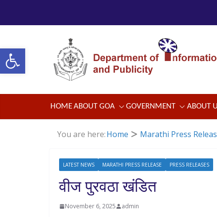
Skip
to
content
Open toolbar
HOME
ABOUT GOA
GOVERNMENT
ABOUT 
You are here:
Home
Marathi Press Relea
LATEST NEWS
MARATHI PRESS RELEASE
PRESS RELEASES
वीज पुरवठा खंडित
November 6, 2025
admin