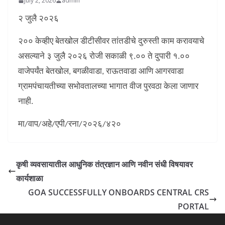
July 2, 2026
admin
२ जुलै २०२६
२०० केव्हीए बेतखोल डीटीसीवर तांतडीचे दुरुस्ती काम करावयाचे
असल्याने ३ जुलै २०२६ रोजी सकाळी ९.०० ते दुपारी १.००
वाजेपर्यंत बेतखोल, बगळीवाडा, राऊतवाडा आणि आगरवाडा
ग्रामपंचायतीच्या सभोवतालच्या भागात वीज पुरवठा केला जाणार
नाही.
मा/वाप/अहे/एपी/रना/२०२६/४२०
कृषी व्यवसायातील आधुनिक तंत्रज्ञान आणि नवीन संधी विषयावर
कार्यशाळा
GOA SUCCESSFULLY ONBOARDS CENTRAL CRS
PORTAL