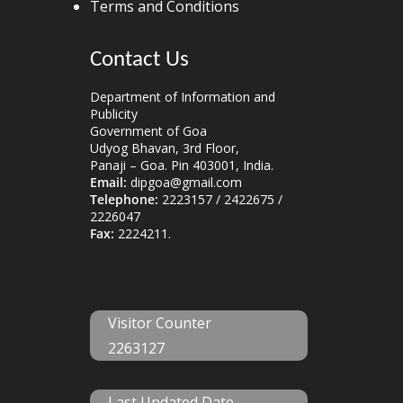
Terms and Conditions
Contact Us
Department of Information and
Publicity
Government of Goa
Udyog Bhavan, 3rd Floor,
Panaji – Goa. Pin 403001, India.
Email:
dipgoa@gmail.com
Telephone:
2223157 / 2422675 /
2226047
Fax:
2224211.
Visitor Counter
2263127
Last Updated Date