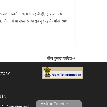
 उभारण्यात आलेली ११/०.४३३ केव्ही, ३-फेज, ५०
लोकांनी या उपकरणांपासून दूर रहावे त्यांना स्पर्श
वीज पुरवठा खंडित
CTORY
 Us
Visitor Counter
f Information and