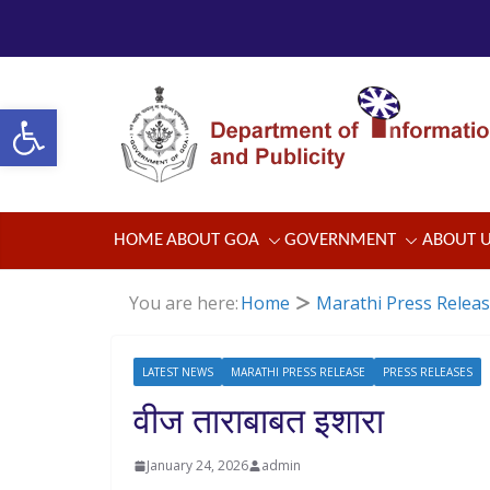
Skip
to
content
Open toolbar
HOME
ABOUT GOA
GOVERNMENT
ABOUT 
You are here:
Home
Marathi Press Relea
LATEST NEWS
MARATHI PRESS RELEASE
PRESS RELEASES
वीज ताराबाबत इशारा
January 24, 2026
admin