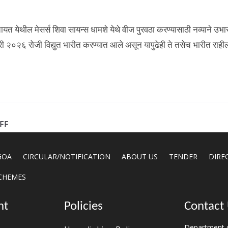
मपंचायत येथील मेसर्स शिवा सायन्स धामशे येथे वीज पुरवठा करण्यासाठी नव्याने
वारी २०२६ रोजी विद्युत भारीत करण्यात आले असून यापुढेही ते तसेच भारीत राहील. 
FF
GOA
CIRCULAR/NOTIFICATION
ABOUT US
TENDER
DIRE
CHEMES
nt
Policies
Contact
Department o