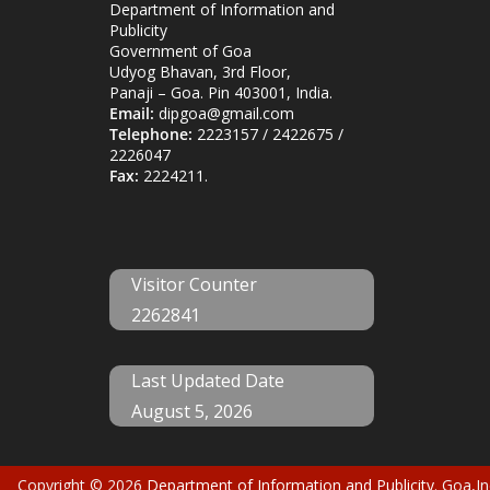
Department of Information and
Publicity
Government of Goa
Udyog Bhavan, 3rd Floor,
Panaji – Goa. Pin 403001, India.
Email:
dipgoa@gmail.com
Telephone:
2223157 / 2422675 /
2226047
Fax:
2224211.
Visitor Counter
2262841
Last Updated Date
August 5, 2026
Copyright © 2026
Department of Information and Publicity
. Goa,In