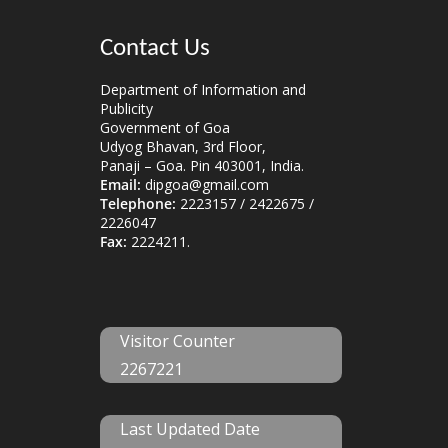
Contact Us
Department of Information and
Publicity
Government of Goa
Udyog Bhavan, 3rd Floor,
Panaji – Goa. Pin 403001, India.
Email:
dipgoa@gmail.com
Telephone:
2223157 / 2422675 /
2226047
Fax:
2224211.
Visitor Counter
2267221
Last Updated Date