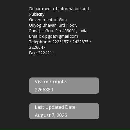
Department of Information and
Publicity
Government of Goa
Udyog Bhavan, 3rd Floor,
Panaji – Goa. Pin 403001, India.
Email:
dipgoa@gmail.com
Telephone:
2223157 / 2422675 /
2226047
Fax:
2224211.
Visitor Counter
2266880
Last Updated Date
August 7, 2026